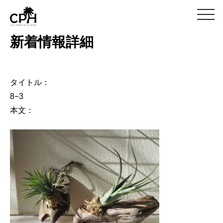
m
e
n
新着情報詳細
u
タイトル：
8−3
本文：