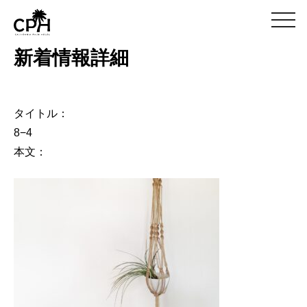
m
e
n
新着情報詳細
u
タイトル：
8−4
本文：