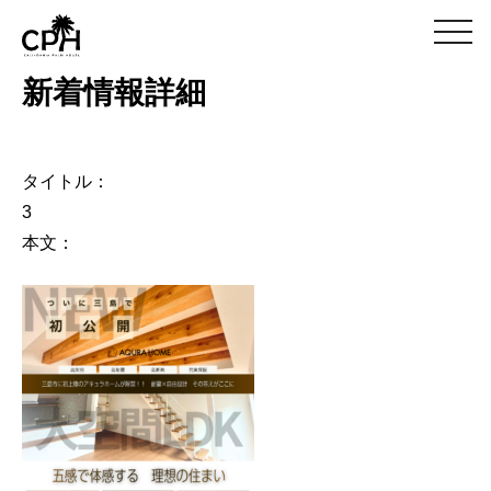
m
e
n
新着情報詳細
u
タイトル：
3
本文：