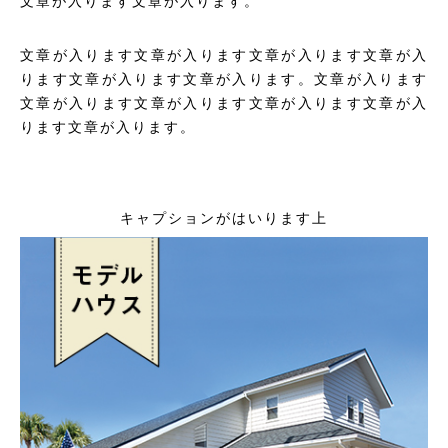
文章が入ります文章が入ります。
文章が入ります文章が入ります文章が入ります文章が入
ります文章が入ります文章が入ります。文章が入ります
文章が入ります文章が入ります文章が入ります文章が入
ります文章が入ります。
キャプションがはいります上