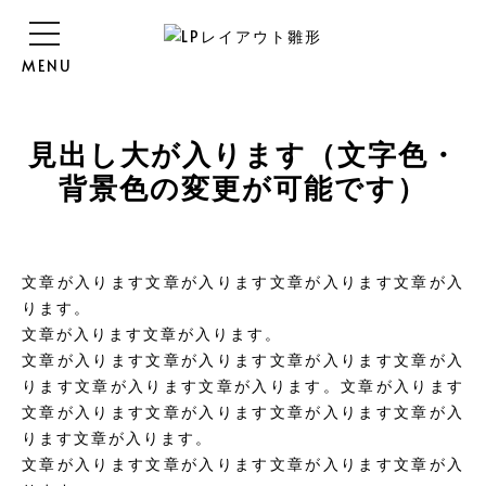
MENU
見出し大が入ります（文字色・
背景色の変更が可能です）
文章が入ります文章が入ります文章が入ります文章が入
ります。
文章が入ります文章が入ります。
文章が入ります文章が入ります文章が入ります文章が入
ります文章が入ります文章が入ります。文章が入ります
文章が入ります文章が入ります文章が入ります文章が入
ります文章が入ります。
文章が入ります文章が入ります文章が入ります文章が入