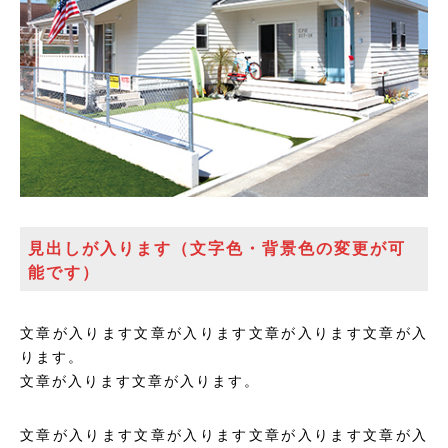
見出しが入ります（文字色・背景色の変更が可
能です）
文章が入ります文章が入ります文章が入ります文章が入
ります。
文章が入ります文章が入ります。
文章が入ります文章が入ります文章が入ります文章が入