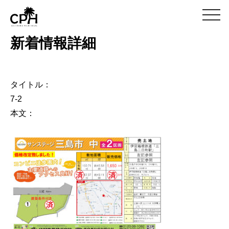
m
e
n
新着情報詳細
u
タイトル：
7-2
本文：