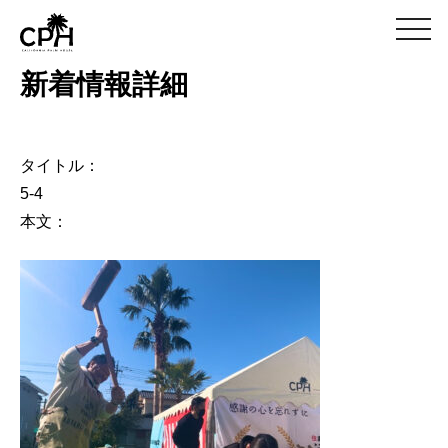
m
e
n
新着情報詳細
u
タイトル：
5-4
本文：