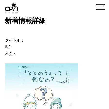
m
e
n
新着情報詳細
u
タイトル：
6-2
本文：